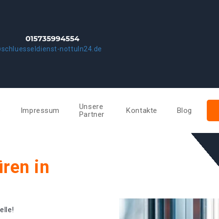
schluesseldienst-nottuln24.de
Unsere
e
Impressum
Kontakte
Blog
Partner
ren in
elle!