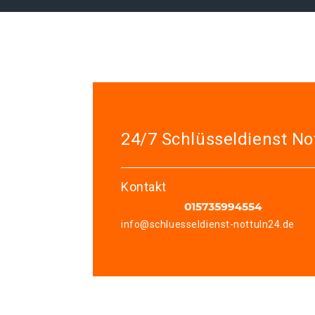
24/7 Schlüsseldienst No
Kontakt
info@schluesseldienst-nottuln24.de